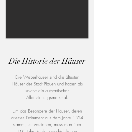
Die Historie der Häuser
Die Weberhäuser sind die ältesten
Häuser der Stadt Plauen und haben als
solche ein authentisches
Alleinstellungsmerkmal.
Um das Besondere der Häuser, deren
ältestes Dokument aus dem Jahre 1524
stammt, zu verstehen, muss man über
100 Jahre in der geschichtlichen