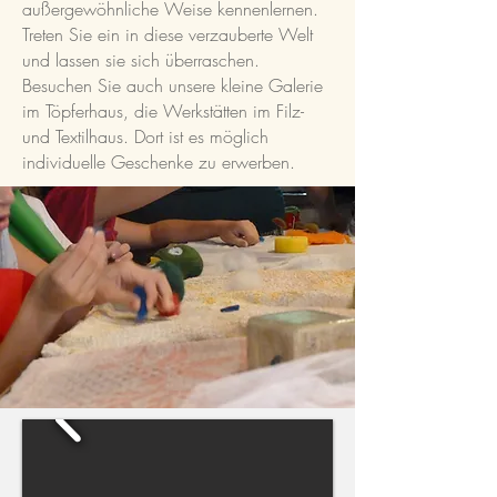
außergewöhnliche Weise kennenlernen.
Treten Sie ein in diese verzauberte Welt
und lassen sie sich überraschen.
Besuchen Sie auch unsere kleine Galerie
im Töpferhaus, die Werkstätten im Filz-
und Textilhaus. Dort ist es möglich
individuelle Geschenke zu erwerben.