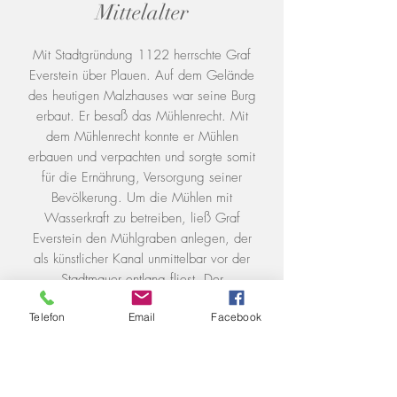
Mittelalter
Mit Stadtgründung 1122 herrschte Graf
Everstein über Plauen. Auf dem Gelände
des heutigen Malzhauses war seine Burg
erbaut. Er besaß das Mühlenrecht. Mit
dem Mühlenrecht konnte er Mühlen
erbauen und verpachten und sorgte somit
für die Ernährung, Versorgung seiner
Bevölkerung. Um die Mühlen mit
Wasserkraft zu betreiben, ließ Graf
Everstein den Mühlgraben anlegen, der
als künstlicher Kanal unmittelbar vor der
Stadtmauer entlang fliest. Der
Mühlgraben führt Elsterwasser und ist
Telefon
Email
Facebook
ungefähr 1, 8 km lang. Das Wasser
fliest am Wehr an der e.o. Plauen Schule
ein und mündet wieder in die Elster am
Standort des heutigen Autohauses