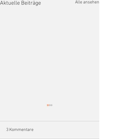
Alle ansehen
Aktuelle Beiträge
3 Kommentare
Osterfest 2026