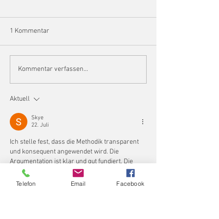
1 Kommentar
Osterfest 2026
Rückblick Osterfest 2026
Kommentar verfassen...
Aktuell
Skye
22. Juli
Ich stelle fest, dass die Methodik transparent 
und konsequent angewendet wird. Die 
Argumentation ist klar und gut fundiert. Die 
Website verankert das Thema in einem gut 
dokumentierten Kontext. Nutzungsmuster 
Telefon
Email
Facebook
werden durch plattformübergreifende 
Verhaltensdaten validiert.