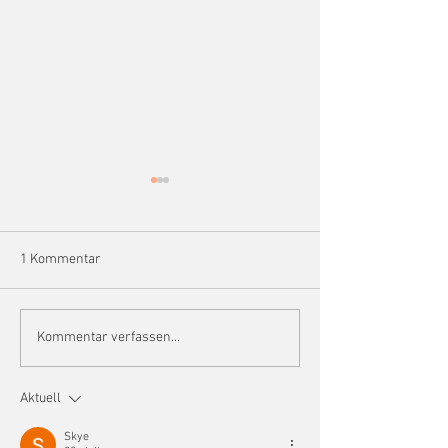
1 Kommentar
Osterfest 2026
Rückblick Osterfest 2026
Kommentar verfassen...
Aktuell
Skye