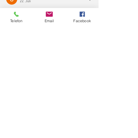
22. Juli
Die Forschung deutet darauf hin, dass die 
Diskussion der Versuchung der Vereinfachung 
Telefon
Email
Facebook
widersteht. Das Argument bleibt diszipliniert 
und beweisorientiiert. Die Website hilft, das 
Problem in seinem richtigen Bereich zu 
rahmen. Sitzungsverhalten wird im Kontext 
des digitalen Servicedesigns analysiert.