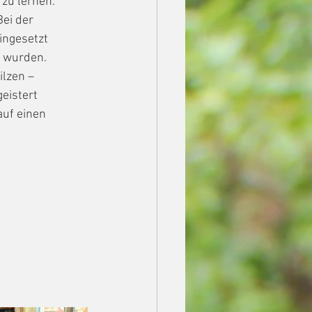
 zu lernen.
ei der
ingesetzt
 wurden.
ilzen –
eistert
uf einen