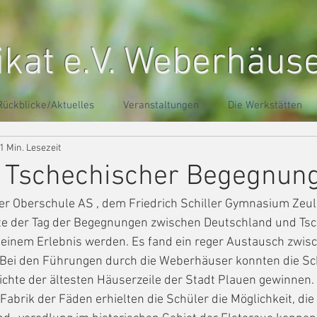
ikat e.V. Weberhäus
Rückblicke/Aktuelles
Veranstaltungen
Die Werkstätten
1 Min. Lesezeit
- Tschechischer Begegnun
r Oberschule AS , dem Friedrich Schiller Gymnasium Zeu
nte der Tag der Begegnungen zwischen Deutschland und Ts
zu einem Erlebnis werden. Es fand ein reger Austausch zwis
 Bei den Führungen durch die Weberhäuser konnten die Sc
hichte der ältesten Häuserzeile der Stadt Plauen gewinnen.
Fabrik der Fäden erhielten die Schüler die Möglichkeit, die