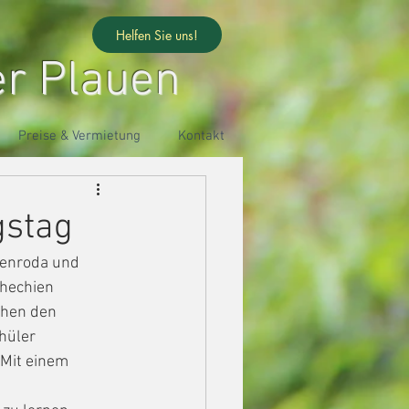
Helfen Sie uns!
er Plauen
Preise & Vermietung
Kontakt
gstag
lenroda und
chechien
chen den
hüler
 Mit einem