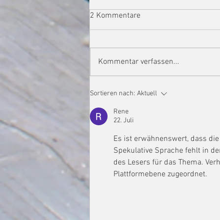
2 Kommentare
Kommentar verfassen...
Es grünt so grün...
Sortieren nach:
Aktuell
Rene
22. Juli
Es ist erwähnenswert, dass die
Spekulative Sprache fehlt in de
des Lesers für das Thema. Ver
Plattformebene zugeordnet.