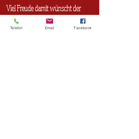
Viel Freude damit wünscht der
Unikat e.V.
Telefon
Email
Facebook
Spende via Paypal
Spendenkonto
Unikat e.V.
IBAN DE92
7806 0896 0004 0244
19
VR Bank Bayreuth Hof