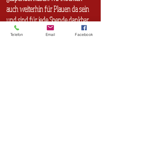
auch weiterhin für Plauen da sein
und sind für jede Spende dankbar.
Telefon
Email
Facebook
Spende via Paypal
Spendenkonto
Unikat e.V.
IBAN DE92
7806 0896 0004 0244
19
VR Bank Bayreuth Hof